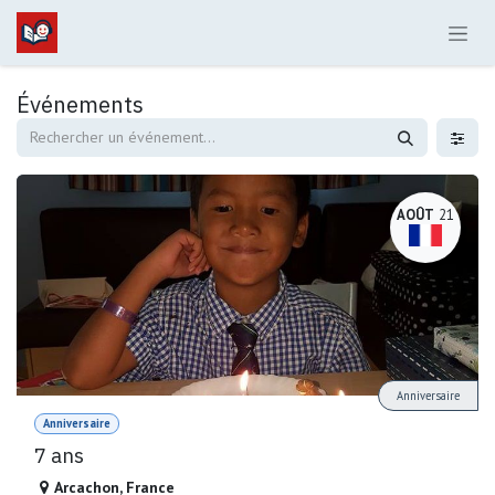
Se rendre au contenu
Événements
AOÛT
21
Anniversaire
Anniversaire
7 ans
Arcachon
,
France