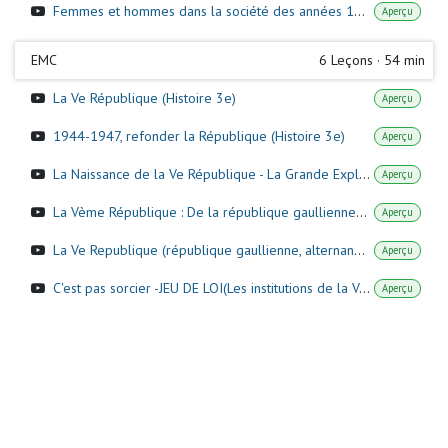
Femmes et hommes dans la société des années 1950 aux années 1980 (Histoire 3e)
Aperçu
EMC
6
Leçons
·
54 min
La Ve République (Histoire 3e)
Aperçu
1944-1947, refonder la République (Histoire 3e)
Aperçu
La Naissance de la Ve République - La Grande Explication
Aperçu
La Vème République : De la république gaullienne à l'alternance et à la cohabitation
Aperçu
La Ve Republique (république gaullienne, alternance, cohabitation) - Histoire - 3e - Les Bons Profs
Aperçu
C'est pas sorcier -JEU DE LOI(Les institutions de la Ve République)
Aperçu