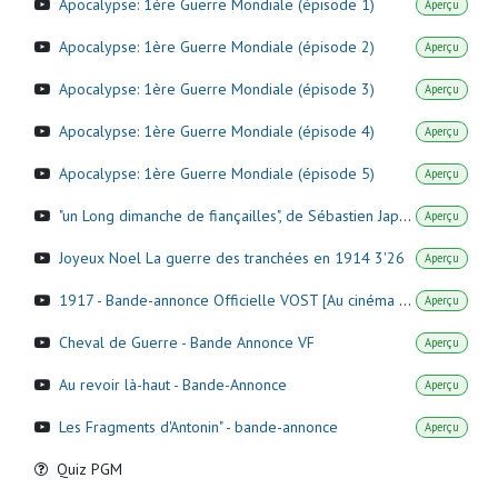
Apocalypse: 1ère Guerre Mondiale (épisode 1)
Aperçu
Apocalypse: 1ère Guerre Mondiale (épisode 2)
Aperçu
Apocalypse: 1ère Guerre Mondiale (épisode 3)
Aperçu
Apocalypse: 1ère Guerre Mondiale (épisode 4)
Aperçu
Apocalypse: 1ère Guerre Mondiale (épisode 5)
Aperçu
"un Long dimanche de fiançailles", de Sébastien Japrisot (Alchimie d'un roman n°61)
Aperçu
Joyeux Noel La guerre des tranchées en 1914 3'26
Aperçu
1917 - Bande-annonce Officielle VOST [Au cinéma le 15 janvier]
Aperçu
Cheval de Guerre - Bande Annonce VF
Aperçu
Au revoir là-haut - Bande-Annonce
Aperçu
Les Fragments d'Antonin" - bande-annonce
Aperçu
Quiz PGM