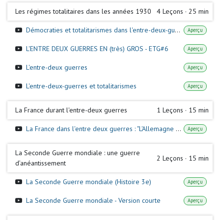
Les régimes totalitaires dans les années 1930
4
Leçons
·
25 min
Démocraties et totalitarismes dans l'entre-deux-guerres (Histoire 3e)
Aperçu
L'ENTRE DEUX GUERRES EN (très) GROS - ETG#6
Aperçu
L'entre-deux guerres
Aperçu
L'entre-deux-guerres et totalitarismes
Aperçu
La France durant l'entre-deux guerres
1
Leçons
·
15 min
La France dans l'entre deux guerres : "L'Allemagne paiera" (1/3)
Aperçu
La Seconde Guerre mondiale : une guerre
2
Leçons
·
15 min
d’anéantissement
La Seconde Guerre mondiale (Histoire 3e)
Aperçu
La Seconde Guerre mondiale - Version courte
Aperçu