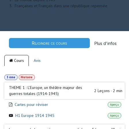
Françaises et Français dans une république repensée
Rejoindre ce cours
Plus d'infos
Cours
Avis
3 ème
Histoire
THEME 1 : L'Europe, un théâtre majeur des
2
Leçons
·
2 min
guerres totales (1914-1945)
Cartes pour réviser
Aperçu
H1 Europe 1914 1945
Aperçu