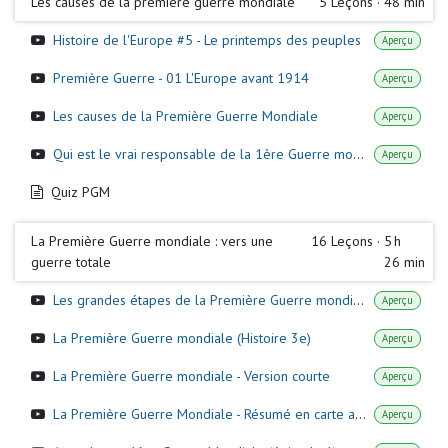
Les causes de la première guerre mondiale
5
Leçons
·
48 min
Histoire de l'Europe #5 - Le printemps des peuples
Aperçu
Première Guerre - 01 L'Europe avant 1914
Aperçu
Les causes de la Première Guerre Mondiale
Aperçu
Qui est le vrai responsable de la 1ère Guerre mondiale ?
Aperçu
Quiz PGM
La Première Guerre mondiale : vers une
16
Leçons
·
5 h
guerre totale
26 min
Les grandes étapes de la Première Guerre mondiale
Aperçu
La Première Guerre mondiale (Histoire 3e)
Aperçu
La Première Guerre mondiale - Version courte
Aperçu
La Première Guerre Mondiale - Résumé en carte avec pays qui parlent
Aperçu