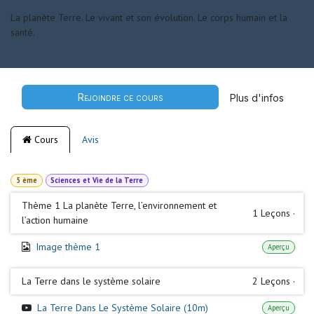
La planète Terre. Le vivant et son évolution. Le corps humain et la
santé.
Rejoindre ce cours
Plus d'infos
Cours
Avis
5 ème
Sciences et Vie de la Terre
Thème 1 La planète Terre, l’environnement et
1
Leçons
·
l’action humaine
Image thème 1
Aperçu
La Terre dans le système solaire
2
Leçons
·
La Terre Dans Le Système Solaire (10m)
Aperçu