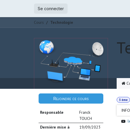
Se rendre au contenu
Se connecter
Cours
Technologie
T
Co
Rejoindre ce cours
3 ème
INF
Responsable
Franck
TOUCH
l
Dernière mise à
19/09/2023